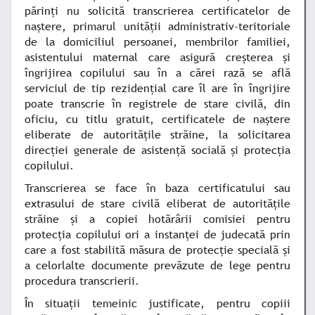
părinţi nu solicită transcrierea certificatelor de
naştere, primarul unităţii administrativ-teritoriale
de la domiciliul persoanei, membrilor familiei,
asistentului maternal care asigură creşterea şi
îngrijirea copilului sau în a cărei rază se află
serviciul de tip rezidenţial care îl are în îngrijire
poate transcrie în registrele de stare civilă, din
oficiu, cu titlu gratuit, certificatele de naştere
eliberate de autorităţile străine, la solicitarea
direcţiei generale de asistenţă socială şi protecţia
copilului.
Transcrierea se face în baza certificatului sau
extrasului de stare civilă eliberat de autorităţile
străine şi a copiei hotărârii comisiei pentru
protecţia copilului ori a instanţei de judecată prin
care a fost stabilită măsura de protecţie specială şi
a celorlalte documente prevăzute de lege pentru
procedura transcrierii.
În situaţii temeinic justificate, pentru copiii