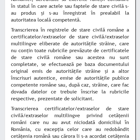
în statul în care actele sau faptele de stare civilă s-
au produs şi s-au înregistrat în prealabil la
autoritatea locală competentă.
Transcrierea în registrele de stare civilă române a
certificatelor/extraselor de stare civilă/extraselor
multilingve eliberate de autorităţile străine, care
nu conţin toate rubricile prevăzute de certificatele
de stare civilă române sau acestea nu sunt
completate, se efectuează pe baza documentului
original emis de autorităţile străine şi a altor
înscrisuri autentice, emise de autorităţile publice
competente române sau, după caz, străine, care fac
dovada datelor ce trebuie înscrise la rubricile
respective, prezentate de solicitant.
Transcrierea certificatelor/extraselor de stare
civilă/extraselor multilingve privind cetăţenii
români care nu au avut niciodată domiciliul în
România, cu excepţia celor care au redobândit
cetăţenia română sau cărora li s-a acordat cetăţenia