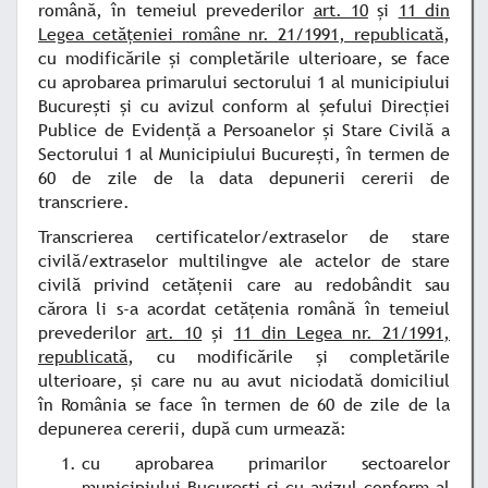
română, în temeiul prevederilor
art. 10
şi
11 din
Legea cetăţeniei române nr. 21/1991, republicată
,
cu modificările şi completările ulterioare, se face
cu aprobarea primarului sectorului 1 al municipiului
Bucureşti şi cu avizul conform al şefului Direcţiei
Publice de Evidenţă a Persoanelor şi Stare Civilă a
Sectorului 1 al Municipiului Bucureşti, în termen de
60 de zile de la data depunerii cererii de
transcriere.
Transcrierea certificatelor/extraselor de stare
civilă/extraselor multilingve ale actelor de stare
civilă privind cetăţenii care au redobândit sau
cărora li s-a acordat cetăţenia română în temeiul
prevederilor
art. 10
şi
11 din Legea nr. 21/1991,
republicată
, cu modificările şi completările
ulterioare, şi care nu au avut niciodată domiciliul
în România se face în termen de 60 de zile de la
depunerea cererii, după cum urmează:
cu aprobarea primarilor sectoarelor
municipiului Bucureşti şi cu avizul conform al