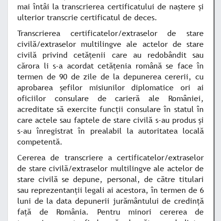
mai întâi la transcrierea certificatului de naştere şi
ulterior transcrie certificatul de deces.
Transcrierea certificatelor/extraselor de stare
civilă/extraselor multilingve ale actelor de stare
civilă privind cetăţenii care au redobândit sau
cărora li s-a acordat cetăţenia română se face în
termen de 90 de zile de la depunerea cererii, cu
aprobarea şefilor misiunilor diplomatice ori ai
oficiilor consulare de carieră ale României,
acreditate să exercite funcţii consulare în statul în
care actele sau faptele de stare civilă s-au produs şi
s-au înregistrat în prealabil la autoritatea locală
competentă.
Cererea de transcriere a certificatelor/extraselor
de stare civilă/extraselor multilingve ale actelor de
stare civilă se depune, personal, de către titulari
sau reprezentanţii legali ai acestora, în termen de 6
luni de la data depunerii jurământului de credinţă
faţă de România. Pentru minori cererea de