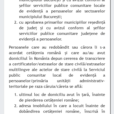
şefilor serviciilor publice comunitare locale
de evidenţă a persoanelor ale sectoarelor
municipiului Bucureşti;
cu aprobarea primarilor municipiilor reşedinţă
de judeţ şi cu avizul conform al şefilor
serviciilor publice comunitare judeţene de
evidenţă a persoanelor.
Persoanele care au redobândit sau cărora li s-a
acordat cetăţenia română şi care au/au avut
domiciliul în România depun cererea de transcriere
a certificatelor/extraselor de stare civilă/extraselor
multilingve ale actelor de stare civilă la Serviciul
public comunitar local de evidenţă a
persoanelor/primăria unităţii administrativ-
teritoriale pe raza căruia/căreia se află:
ultimul loc de domiciliu avut în ţară, înainte
de pierderea cetăţeniei române;
adresa imobilului în care a locuit înainte de
dobândirea cetăţeniei române, înscrisă în