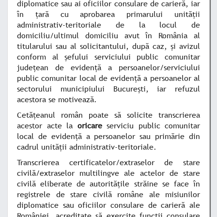
diplomatice sau ai oficiilor consulare de carieră, iar
în ţară cu aprobarea primarului unităţii
administrativ-teritoriale de la locul de
domiciliu/ultimul domiciliu avut în România al
titularului sau al solicitantului, după caz, şi avizul
conform al şefului serviciului public comunitar
judeţean de evidenţă a persoanelor/serviciului
public comunitar local de evidenţă a persoanelor al
sectorului municipiului Bucureşti, iar refuzul
acestora se motivează.
Cetăţeanul român poate să solicite transcrierea
acestor acte la
oricare
serviciu public comunitar
local de evidenţă a persoanelor sau primărie din
cadrul unităţii administrativ-teritoriale.
Transcrierea certificatelor/extraselor de stare
civilă/extraselor multilingve ale actelor de stare
civilă eliberate de autorităţile străine se face în
registrele de stare civilă române ale misiunilor
diplomatice sau oficiilor consulare de carieră ale
României, acreditate să exercite funcţii consulare