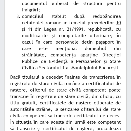
documentul eliberat de structura pentru
imigrări;
domiciliul stabilit după redobândirea
cetăţeniei române în temeiul prevederilor
10
şi
11 din Legea nr. 21/1991, republicată
, cu
modificările şi completările ulterioare; în
cazul în care persoanele deţin paşaport în
care este menţionat domiciliul din
străinătate, competenţa aparţine Direcţiei
Publice de Evidenţă a Persoanelor şi Stare
Civilă a Sectorului 1 al Municipiului Bucureşti.
Dacă titularul a decedat înainte de transcrierea în
registrele de stare civilă române a certificatului de
naştere, ofiţerul de stare civilă competent poate
transcrie în registrele de stare civilă, din oficiu, cu
titlu gratuit, certificatele de naştere eliberate de
autorităţile străine, la sesizarea ofiţerului de stare
civilă competent să transcrie certificatul de deces.
În situaţia în care acesta din urmă este competent
să transcrie şi certificatul de naştere, procedează