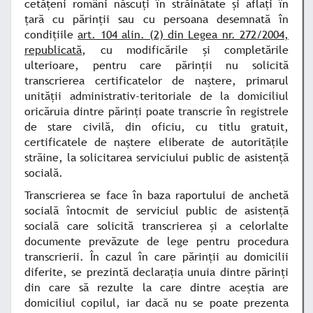
cetăţeni români născuţi în străinătate şi aflaţi în
ţară cu părinţii sau cu persoana desemnată în
condiţiile
art. 104 alin. (2) din Legea nr. 272/2004,
republicată
, cu modificările şi completările
ulterioare, pentru care părinţii nu solicită
transcrierea certificatelor de naştere, primarul
unităţii administrativ-teritoriale de la domiciliul
oricăruia dintre părinţi poate transcrie în registrele
de stare civilă, din oficiu, cu titlu gratuit,
certificatele de naştere eliberate de autorităţile
străine, la solicitarea serviciului public de asistenţă
socială.
Transcrierea se face în baza raportului de anchetă
socială întocmit de serviciul public de asistenţă
socială care solicită transcrierea şi a celorlalte
documente prevăzute de lege pentru procedura
transcrierii. În cazul în care părinţii au domicilii
diferite, se prezintă declaraţia unuia dintre părinţi
din care să rezulte la care dintre aceştia are
domiciliul copilul, iar dacă nu se poate prezenta