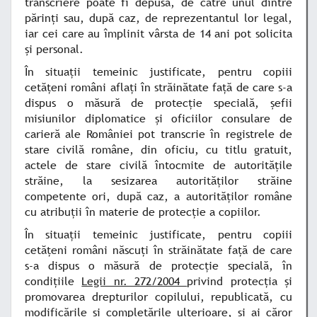
transcriere poate fi depusă, de către unul dintre
părinţi sau, după caz, de reprezentantul lor legal,
iar cei care au împlinit vârsta de 14 ani pot solicita
şi personal.
În situaţii temeinic justificate, pentru copiii
cetăţeni români aflaţi în străinătate faţă de care s-a
dispus o măsură de protecţie specială, şefii
misiunilor diplomatice şi oficiilor consulare de
carieră ale României pot transcrie în registrele de
stare civilă române, din oficiu, cu titlu gratuit,
actele de stare civilă întocmite de autorităţile
străine, la sesizarea autorităţilor străine
competente ori, după caz, a autorităţilor române
cu atribuţii în materie de protecţie a copiilor.
În situaţii temeinic justificate, pentru copiii
cetăţeni români născuţi în străinătate faţă de care
s-a dispus o măsură de protecţie specială, în
condiţiile
Legii nr. 272/2004
privind protecţia şi
promovarea drepturilor copilului, republicată, cu
modificările şi completările ulterioare, şi ai căror