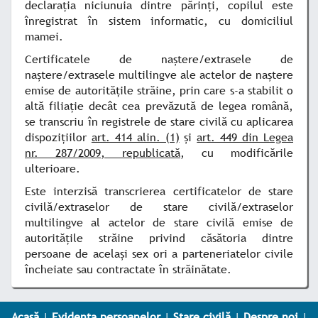
declaraţia niciunuia dintre părinţi, copilul este
înregistrat în sistem informatic, cu domiciliul
mamei.
Certificatele de naştere/extrasele de
naştere/extrasele multilingve ale actelor de naştere
emise de autorităţile străine, prin care s-a stabilit o
altă filiaţie decât cea prevăzută de legea română,
se transcriu în registrele de stare civilă cu aplicarea
dispoziţiilor
art. 414 alin. (1)
şi
art. 449 din Legea
nr. 287/2009, republicată
, cu modificările
ulterioare.
Este interzisă transcrierea certificatelor de stare
civilă/extraselor de stare civilă/extraselor
multilingve al actelor de stare civilă emise de
autorităţile străine privind căsătoria dintre
persoane de acelaşi sex ori a parteneriatelor civile
încheiate sau contractate în străinătate.
Acasă
|
Evidența persoanelor
|
Stare civilă
|
Despre noi
|