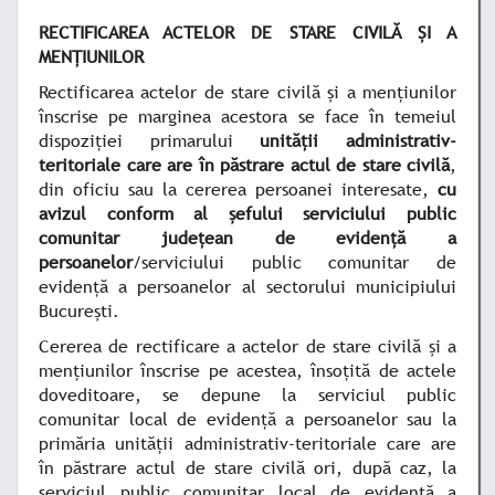
RECTIFICAREA ACTELOR DE STARE CIVILĂ ȘI A
MENȚIUNILOR
Rectificarea actelor de stare civilă şi a menţiunilor
înscrise pe marginea acestora se face în temeiul
dispoziţiei primarului
unităţii administrativ-
teritoriale care are în păstrare actul de stare civilă
,
din oficiu sau la cererea persoanei interesate,
cu
avizul conform al şefului serviciului public
comunitar judeţean de evidenţă a
persoanelor
/serviciului public comunitar de
evidenţă a persoanelor al sectorului municipiului
Bucureşti.
Cererea de rectificare a actelor de stare civilă şi a
menţiunilor înscrise pe acestea, însoţită de actele
doveditoare, se depune la serviciul public
comunitar local de evidenţă a persoanelor sau la
primăria unităţii administrativ-teritoriale care are
în păstrare actul de stare civilă ori, după caz, la
serviciul public comunitar local de evidenţă a