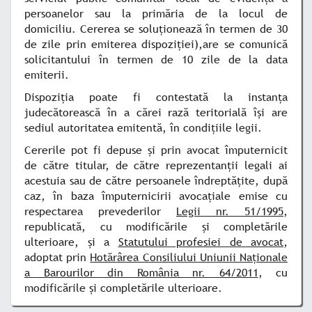
persoanelor sau la primăria de la locul de
domiciliu. Cererea se soluţionează în termen de 30
de zile prin emiterea dispoziţiei
),
are se comunică
solicitantului în termen de 10 zile de la data
emiterii.
Dispoziţia poate fi contestată la instanţa
judecătorească în a cărei rază teritorială îşi are
sediul autoritatea emitentă, în condiţiile legii.
Cererile pot fi depuse şi prin avocat împuternicit
de către titular, de către reprezentanţii legali ai
acestuia sau de către persoanele îndreptăţite, după
caz, în baza împuternicirii avocaţiale emise cu
respectarea prevederilor
Legii nr. 51/1995
,
republicată, cu modificările şi completările
ulterioare, şi a
Statutului profesiei de avocat
,
adoptat prin
Hotărârea Consiliului Uniunii Naţionale
a Barourilor din România nr. 64/2011
, cu
modificările şi completările ulterioare.