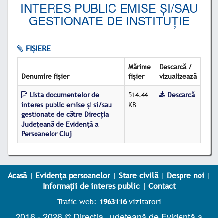
INTERES PUBLIC EMISE ȘI/SAU
GESTIONATE DE INSTITUȚIE
FIȘIERE
Mărime
Descarcă /
Denumire fișier
fișier
vizualizează
Lista documentelor de
514.44
Descarcă
interes public emise şi si/sau
KB
gestionate de către Direcția
Județeană de Evidență a
Persoanelor Cluj
Acasă
|
Evidența persoanelor
|
Stare civilă
|
Despre noi
|
Informații de interes public
|
Contact
Trafic web:
1963116
vizitatori
2016 - 2026 © Direcția Județeană de Evidență a