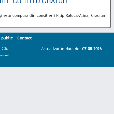
ITE CU TITLU GRATUIT
și este compusă din consilierii Filip Raluca-Alina, Crăciun
 public
|
Contact
 Cluj
Actualizat în data de:
07-08-2026
ersonal