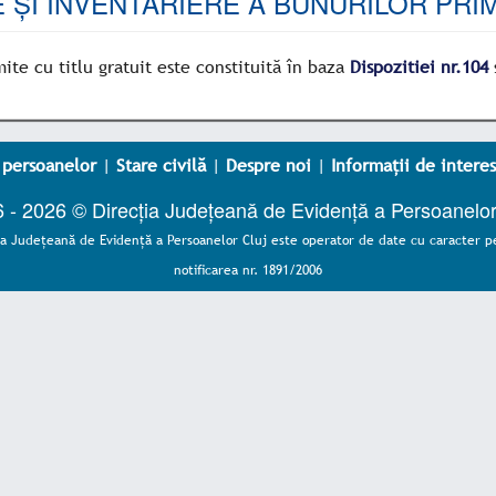
 ȘI INVENTARIERE A BUNURILOR PRIM
ite cu titlu gratuit este constituită în baza
Dispozitiei nr.104
 persoanelor
|
Stare civilă
|
Despre noi
|
Informații de interes
 - 2026 © Direcția Județeană de Evidență a Persoanelor
ia Judeţeană de Evidenţă a Persoanelor Cluj este operator de date cu caracter p
notificarea nr. 1891/2006