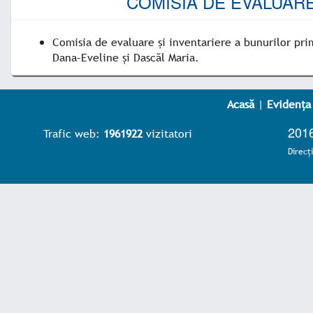
COMISIA DE EVALUARE
Comisia de evaluare și inventariere a bunurilor prim
Dana-Eveline și Dascăl Maria.
Acasă
|
Evidența
2016
Trafic web:
1961922
vizitatori
Direcţ