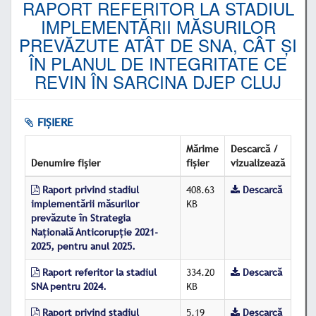
RAPORT REFERITOR LA STADIUL
IMPLEMENTĂRII MĂSURILOR
PREVĂZUTE ATÂT DE SNA, CÂT ȘI
ÎN PLANUL DE INTEGRITATE CE
REVIN ÎN SARCINA DJEP CLUJ
FIȘIERE
Mărime
Descarcă /
Denumire fișier
fișier
vizualizează
Raport privind stadiul
408.63
Descarcă
implementării măsurilor
KB
prevăzute în Strategia
Națională Anticorupție 2021-
2025, pentru anul 2025.
Raport referitor la stadiul
334.20
Descarcă
SNA pentru 2024.
KB
Raport privind stadiul
5.19
Descarcă