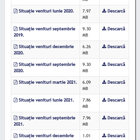
Situație venituri iunie 2020.
7.97
Descarcă
MB
Situație venituri septembrie
9.30
Descarcă
2019.
MB
Situație venituri decembrie
6.26
Descarcă
2020.
MB
Situație venituri septembrie
9.30
Descarcă
2020.
MB
Situație venituri martie 2021.
6.09
Descarcă
MB
Situație venituri iunie 2021.
7.86
Descarcă
MB
Situație venituri septembrie
7.96
Descarcă
2021.
MB
Situație venituri decembrie
1.01
Descarcă