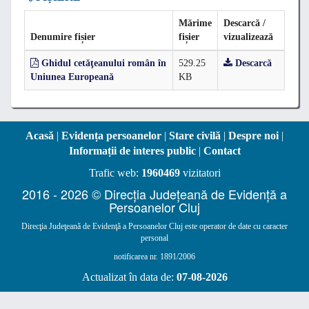
Mărime
Descarcă /
Denumire fișier
fișier
vizualizează
Ghidul cetăţeanului român în
529.25
Descarcă
Uniunea Europeană
KB
Acasă
|
Evidența persoanelor
|
Stare civilă
|
Despre noi
|
Informații de interes public
|
Contact
Trafic web:
1960469
vizitatori
2016 - 2026 © Direcția Județeană de Evidență a
Persoanelor Cluj
Direcţia Judeţeană de Evidenţă a Persoanelor Cluj este operator de date cu caracter
personal
notificarea nr. 1891/2006
Actualizat în data de:
07-08-2026