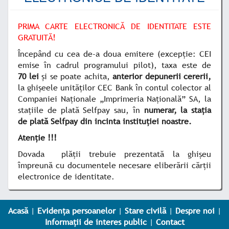
PRIMA CARTE ELECTRONICĂ DE IDENTITATE ESTE
GRATUITĂ!
Începând cu cea de-a doua emitere (excepție: CEI
emise în cadrul programului pilot), taxa este de
70 lei
și se poate achita,
anterior depunerii cererii,
la ghișeele unităților CEC Bank în contul colector al
Companiei Naționale „Imprimeria Națională” SA, la
stațiile de plată Selfpay sau, în
numerar, la stația
de plată Selfpay din incinta instituției noastre.
Atenție !!!
Dovada plății trebuie prezentată la ghișeu
împreună cu documentele necesare eliberării cărții
electronice de identitate.
Acasă
|
Evidența persoanelor
|
Stare civilă
|
Despre noi
|
Informații de interes public
|
Contact