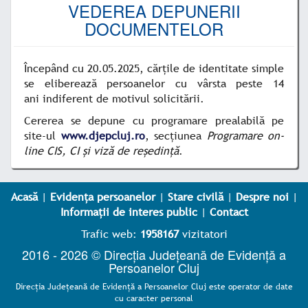
VEDEREA DEPUNERII
DOCUMENTELOR
Începând cu 20.05.2025, cărțile de identitate simple
se eliberează persoanelor cu vârsta peste 14
ani indiferent de motivul solicitării.
Cererea se depune cu programare prealabilă pe
site-ul
www.djepcluj.ro
, secțiunea
Programare on-
line CIS, CI și viză de reședință
.
Acasă
|
Evidența persoanelor
|
Stare civilă
|
Despre noi
|
Informații de interes public
|
Contact
Trafic web:
1958167
vizitatori
2016 - 2026 © Direcția Județeană de Evidență a
Persoanelor Cluj
Direcţia Judeţeană de Evidenţă a Persoanelor Cluj este operator de date
cu caracter personal