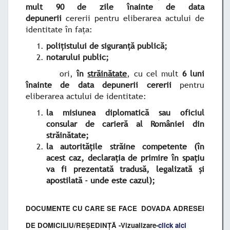
mult 90 de zile înainte de data
depunerii
cererii pentru eliberarea actului de
identitate în faţa:
poliţistului de siguranţă publică;
notarului public;
ori,
în
străinătate
, cu cel mult
6 luni
înainte de data depunerii cererii
pentru
eliberarea actului de identitate:
la misiunea diplomatică sau oficiul
consular de carieră al României din
străinătate;
la autorităţile străine competente (în
acest caz, declaraţia de primire în spaţiu
va fi prezentată tradusă, legalizată şi
apostilată - unde este cazul);
DOCUMENTE CU CARE SE FACE DOVADA ADRESEI
DE DOMICILIU/REȘEDINȚĂ -Vizualizare-
click aici