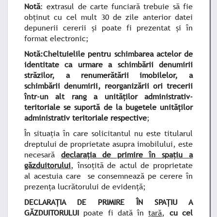
Notă
: extrasul de carte funciară trebuie să fie
obţinut cu cel mult 30 de zile anterior datei
depunerii cererii şi poate fi prezentat şi în
format electronic;
Notă:Cheltuielile pentru schimbarea actelor de
identitate ca urmare a schimbării denumirii
străzilor, a renumerătării imobilelor, a
schimbării denumirii, reorganizării ori trecerii
într-un alt rang a unităților administrativ-
teritoriale se suportă de la bugetele unităților
administrativ teritoriale respective
;
În situaţia în care solicitantul nu este titularul
dreptului de proprietate asupra imobilului, este
necesară
declaraţia de primire în spaţiu a
găzduitorului
, însoţită de actul de proprietate
al acestuia care se consemnează pe cerere în
prezenţa lucrătorului de evidenţă;
DECLARAŢIA DE PRIMIRE ÎN SPAŢIU A
GĂZDUITORULUI
poate fi dată în
ţară
,
cu cel