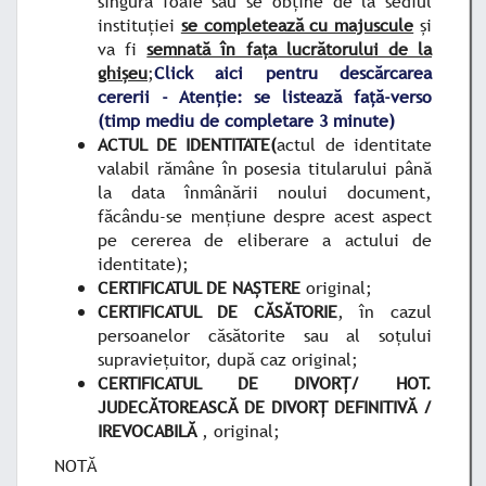
singură foaie sau se obţine de la sediul
instituţiei
se completează cu majuscule
și
va fi
semnată în fața lucrătorului de la
ghișeu
;
Click aici pentru descărcarea
cererii - Atenție: se listează față-verso
(timp mediu de completare 3 minute)
ACTUL DE IDENTITATE(
actul de identitate
valabil rămâne în posesia titularului până
la data înmânării noului document,
făcându-se menţiune despre acest aspect
pe cererea de eliberare a actului de
identitate);
CERTIFICATUL DE NAŞTERE
original;
CERTIFICATUL DE CĂSĂTORIE
, în cazul
persoanelor căsătorite sau al soţului
supravieţuitor, după caz original;
CERTIFICATUL DE DIVORȚ/ HOT.
JUDECĂTOREASCĂ DE DIVORŢ DEFINITIVĂ /
IREVOCABILĂ
, original;
NOTĂ