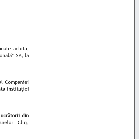
oate achita,
onală” SA, la
 al Companiei
ta instituției
ucrătorii din
nelor Cluj,