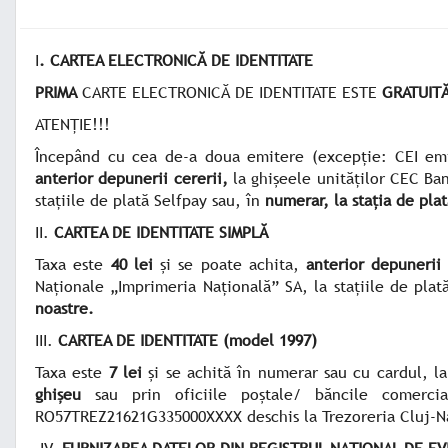
I
. CARTEA ELECTRONICĂ DE IDENTITATE
PRIMA
CARTE ELECTRONICĂ DE IDENTITATE ESTE
GRATUIT
ATENȚIE!!!
Începând cu cea de-a doua emitere (excepție: CEI emi
anterior depunerii cererii,
la ghișeele unităților CEC Ba
stațiile de plată Selfpay sau, în
numerar, la stația de plat
II.
CARTEA DE IDENTITATE SIMPLĂ
Taxa este
40 lei
și se poate achita,
anterior depunerii 
Naționale „Imprimeria Națională” SA, la stațiile de plat
noastre.
III.
CARTEA DE IDENTITATE
(model 1997)
Taxa este
7 lei
și se achită în numerar sau cu cardul, la 
ghișeu
sau prin oficiile poștale/ băncile comerci
RO57TREZ21621G335000XXXX deschis la Trezoreria Cluj-N
IV.
FURNIZAREA DATELOR DIN REGISTRUL NAȚIONAL DE E