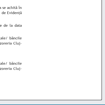
a se achită în
e de Evidență
re de la data
tale/ băncile
zoreria Cluj-
tale/ băncile
zoreria Cluj-