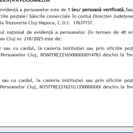
e evidență a persoanelor este de
1 leu/ persoană verificată.
Tax
ficiile poștale/ băncile comerciale în contul Direcției Județen
la Trezoreria Cluj-Napoca, C.U.I. 17637157.
trul național de evidență a persoanelor (în termen de 48 o
ţean Cluj nr. 218/2025 este de:
 sau cu cardul, la casieria instituției sau prin oficiile poș
 Persoanelor Cluj, RO60TREZ2165006XXX014783 deschis la Tre
sau cu cardul, la casieria instituției sau prin oficiile poș
 Persoanelor Cluj,
RO57TREZ21621G335000XXXX
deschis la Tre