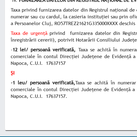
Taxa privind furnizarea datelor din Registrul național d
numerar sau cu cardul, la casieria instituției sau prin o
a Persoanelor Cluj,
RO57TREZ21621G335000XXXX
deschis 
Taxa de urgență
privind furnizarea datelor din Regis
înregistrării cererii), potrivit Hotarârii Consiliului Jude
-
12 lei/ persoană verificată,
Taxa se achită în numerar
comerciale în contul Direcției Județene de Evidență a
Napoca, C.U.I. 17637157
ȘI
-1 leu/ persoană verificată,
Taxa se achită în numerar 
comerciale în contul Direcției Județene de Evidență a
Napoca, C.U.I. 17637157.