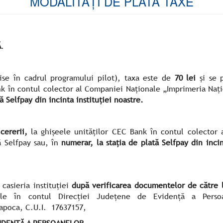
MODALITĂȚI DE PLATĂ TAXE
Ă
.
se în cadrul programului pilot), taxa este de
70 lei
și se p
nk în contul colector al Companiei Naționale „Imprimeria Nați
ă Selfpay din incinta instituției noastre.
cererii,
la ghișeele unităților CEC Bank în contul colector
ă Selfpay sau, în
numerar, la stația de plată Selfpay din incin
casieria instituției
după verificarea documentelor de către l
ale în contul Direcției Județene de Evidență a Persoa
apoca, C.U.I. 17637157,
VIDENȚĂ A PERSOANELOR