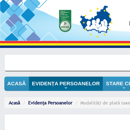
ACASĂ
EVIDENȚA PERSOANELOR
STARE CI
+
+
Acasă
Evidența Persoanelor
Modalități de plată tax