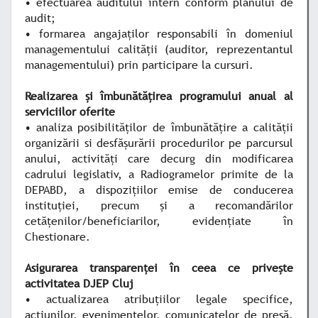
• efectuarea auditului intern conform planului de
audit;
• formarea angajaţilor responsabili în domeniul
managementului calităţii (auditor, reprezentantul
managementului) prin participare la cursuri.
Realizarea şi îmbunătăţirea programului anual al
serviciilor oferite
• analiza posibilităţilor de îmbunătăţire a calităţii
organizării si desfăşurării procedurilor pe parcursul
anului, activităţi care decurg din modificarea
cadrului legislativ, a Radiogramelor primite de la
DEPABD, a dispoziţiilor emise de conducerea
instituţiei, precum şi a recomandărilor
cetăţenilor/beneficiarilor, evidenţiate în
Chestionare.
Asigurarea transparenţei în ceea ce priveşte
activitatea DJEP Cluj
• actualizarea atribuţiilor legale specifice,
acţiunilor, evenimentelor, comunicatelor de presă,