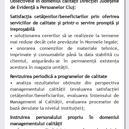
Obiectivele în domeniul calităţii Direcţiei Judeţene
de Evidenţă a Persoanelor Cluj:
Satisfacţia cetăţenilor/beneficiarilor prin oferirea
serviciilor de calitate şi printr-o servire promptă şi
ireproşabilă
• soluţionarea cererilor să se realizeze la termene
mai reduse decât cele prevăzute în Normele legale;
• onorarea comenzilor de materiale tehnice,
imprimate şi consumabile până la data stabilită cu
clientul, asigurându-se în permanenţă existenţa
acestora în magazia unităţii.
Revizuirea periodică a programelor de calitate
• analiza rezultatelor obţinute din perspectiva
managementului calităţii (evaluarea satisfacţiei
cetăţenilor/beneficiarilor, evaluarea Sistemului de
Management al Calităţii, evaluarea proceselor de
bază derulate la nivelul instituţiei);
Instruirea personalului propriu în domeniul
managementului calităţii