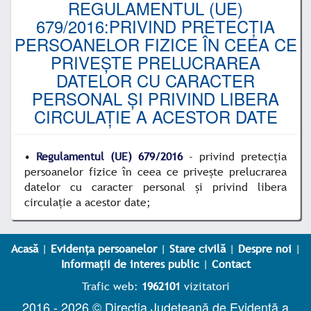
REGULAMENTUL (UE)
679/2016:PRIVIND PRETECȚIA
PERSOANELOR FIZICE ÎN CEEA CE
PRIVEȘTE PRELUCRAREA
DATELOR CU CARACTER
PERSONAL ȘI PRIVIND LIBERA
CIRCULAȚIE A ACESTOR DATE
•
Regulamentul (UE) 679/2016
- privind pretecția
persoanelor fizice în ceea ce privește prelucrarea
datelor cu caracter personal și privind libera
circulație a acestor date;
Acasă
|
Evidența persoanelor
|
Stare civilă
|
Despre noi
|
Informații de interes public
|
Contact
Trafic web:
1962101
vizitatori
2016 - 2026 © Direcția Județeană de Evidență a