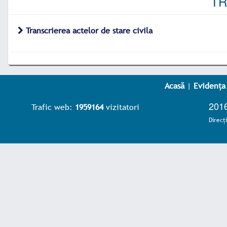
TR
Transcrierea actelor de stare civila
Acasă
|
Evidența
2016
Trafic web:
1959164
vizitatori
Direcţ