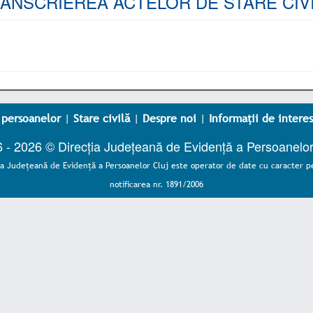
ANSCRIEREA ACTELOR DE STARE CIV
 persoanelor
|
Stare civilă
|
Despre noi
|
Informații de interes
 - 2026 © Direcția Județeană de Evidență a Persoanelor
ia Judeţeană de Evidenţă a Persoanelor Cluj este operator de date cu caracter p
notificarea nr. 1891/2006