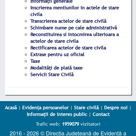
Informații generale
Inscrierea mentiunilor in actele de stare
civila
Transcrierea actelor de stare civilă
Schimbare nume pe cale administrativă
Reconstituirea si intocmirea ulterioara a
actelor de stare civila
Rectificarea actelor de stare civila
Extrase pentru uz oficial
Taxe
Modalități de plată taxe
Servicii Stare Civilă
Acasă
|
Evidența persoanelor
|
Stare civilă
|
Despre noi
|
Informații de interes public
|
Contact
Trafic web:
1959079
vizitatori
2016 - 2026 © Direcția Județeană de Evidență a